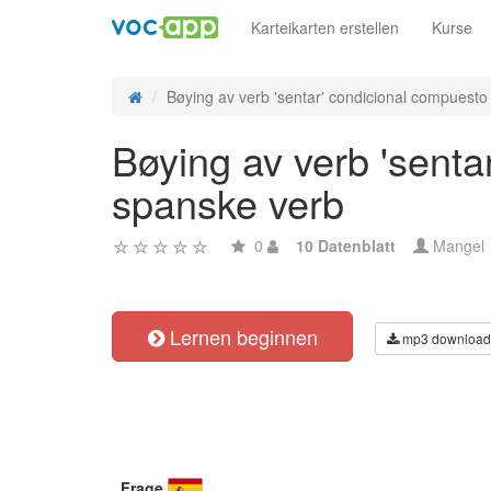
Karteikarten erstellen
Kurse
Bøying av verb 'sentar' condicional compuesto -
Bøying av verb 'senta
spanske verb
0
10 Datenblatt
Mangel
Lernen beginnen
mp3 download
Frage