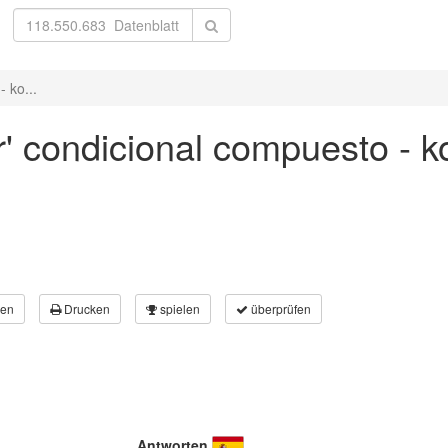
 ko...
r' condicional compuesto - k
en
Drucken
spielen
überprüfen
Antworten