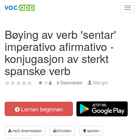
Toggl
navig
Bøying av verb 'sentar'
imperativo afirmativo -
konjugasjon av sterkt
spanske verb
0
8 Datenblatt
Mangel
Lernen beginnen
mp3 downloaden
Drucken
spielen