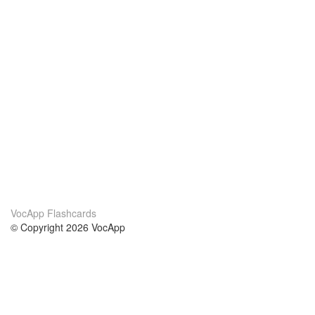
VocApp Flashcards
© Copyright 2026 VocApp
02-798 Mielczarskiego 8/58
Warsaw, Poland (EU)