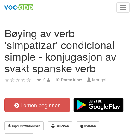
Toggl
navig
Bøying av verb
'simpatizar' condicional
simple - konjugasjon av
svakt spanske verb
0
10 Datenblatt
Mangel
Lernen beginnen
mp3 downloaden
Drucken
spielen