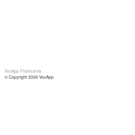
VocApp Flashcards
© Copyright 2026 VocApp
02-798 Mielczarskiego 8/58
Warsaw, Poland (EU)