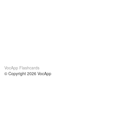
VocApp Flashcards
© Copyright 2026 VocApp
02-798 Mielczarskiego 8/58
Warsaw, Poland (EU)