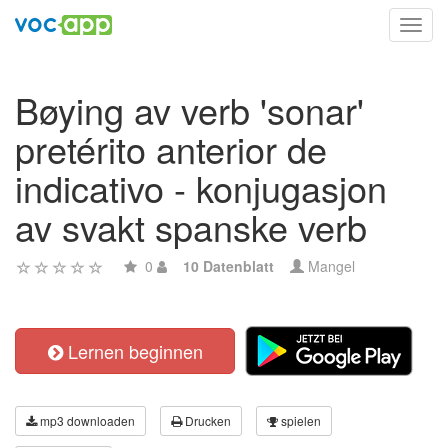
Toggl
navig
Bøying av verb 'sonar'
pretérito anterior de
indicativo - konjugasjon
av svakt spanske verb
0
10 Datenblatt
Mangel
Lernen beginnen
mp3 downloaden
Drucken
spielen