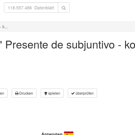
 k...
r' Presente de subjuntivo - k
en
Drucken
spielen
überprüfen
Antworten