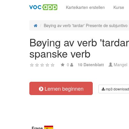
Karteikarten erstellen
Kurse
Bøying av verb 'tardar' Presente de subjuntivo -
Bøying av verb 'tarda
spanske verb
0
10 Datenblatt
Mangel
Lernen beginnen
mp3 download
Frage