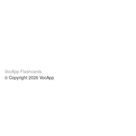
VocApp Flashcards
© Copyright 2026 VocApp
02-798 Mielczarskiego 8/58
Warsaw, Poland (EU)