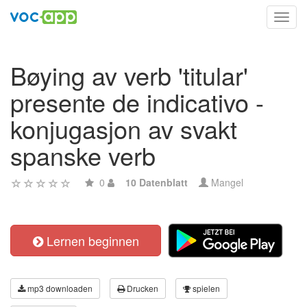
Toggl
navig
Bøying av verb 'titular'
presente de indicativo -
konjugasjon av svakt
spanske verb
0
10 Datenblatt
Mangel
Lernen beginnen
mp3 downloaden
Drucken
spielen