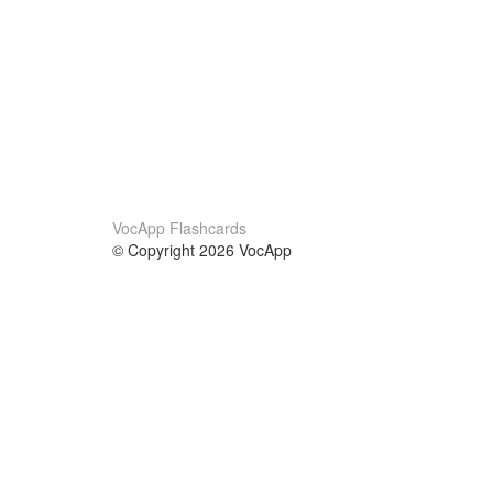
VocApp Flashcards
© Copyright 2026 VocApp
02-798 Mielczarskiego 8/58
Warsaw, Poland (EU)