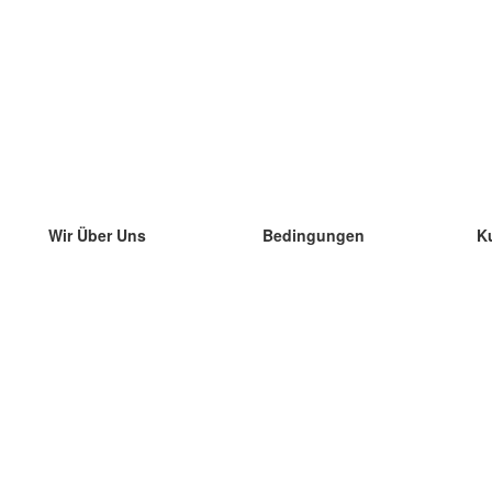
Wir Über Uns
Bedingungen
K
unser Team
100% Garantie
di
Blog
Datenschutzrichtlinie
di
Vorschriften
di
In Kontakt Treten
BIPR
di
kontaktieren
di
Mehr
di
Hilfe
neue Download
Häufig gestellte Fragen
einige Blogs
Katalog