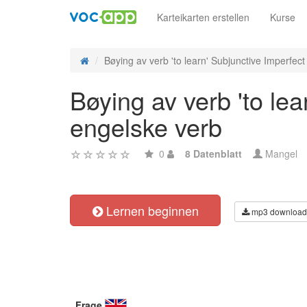
Karteikarten erstellen
Kurse
Bøying av verb 'to learn' Subjunctive Imperfect -
Bøying av verb 'to lea
engelske verb
0
8 Datenblatt
Mangel
Lernen beginnen
mp3 download
Frage