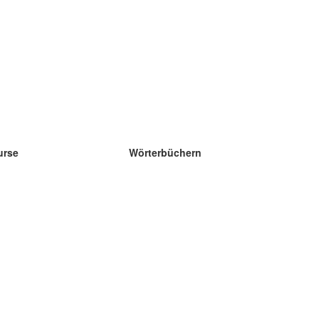
urse
Wörterbüchern
e Wissenschaft Englisch
e Wissenschaft Spanisch
e Wissenschaft Französisch
e Wissenschaft Russisch
e Wissenschaft Norwegisch
e Wissenschaft Schwedisch