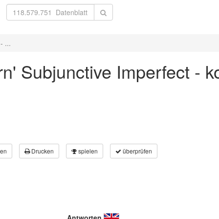
 ...
rn' Subjunctive Imperfect - k
en
Drucken
spielen
überprüfen
Antworten