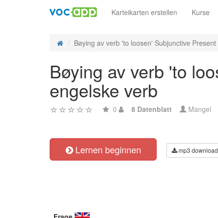
Karteikarten erstellen
Kurse
Bøying av verb 'to loosen' Subjunctive Present -
Bøying av verb 'to lo
engelske verb
0
8 Datenblatt
Mangel
Lernen beginnen
mp3 download
Frage