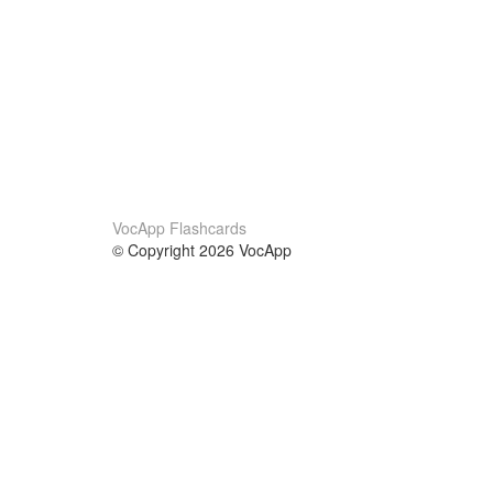
VocApp Flashcards
© Copyright 2026 VocApp
02-798 Mielczarskiego 8/58
Warsaw, Poland (EU)