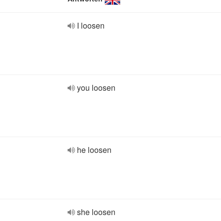
I loosen
you loosen
he loosen
she loosen