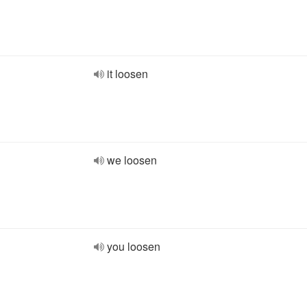
it loosen
we loosen
you loosen