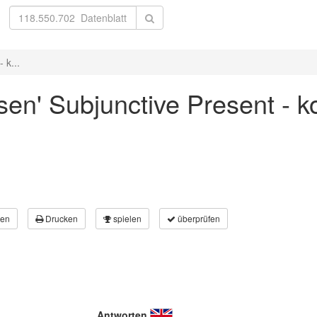
 k...
osen' Subjunctive Present - 
en
Drucken
spielen
überprüfen
Antworten