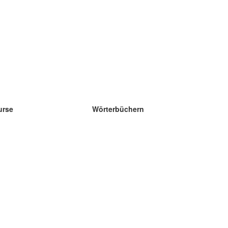
urse
Wörterbüchern
e Wissenschaft Englisch
e Wissenschaft Spanisch
e Wissenschaft Französisch
e Wissenschaft Russisch
e Wissenschaft Norwegisch
e Wissenschaft Schwedisch