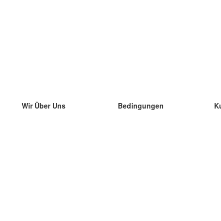
Wir Über Uns
Bedingungen
K
unser Team
100% Garantie
di
Blog
Datenschutzrichtlinie
di
Vorschriften
di
In Kontakt Treten
BIPR
di
kontaktieren
di
Mehr
di
Hilfe
neue Download
Häufig gestellte Fragen
einige Blogs
Katalog