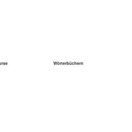
urse
Wörterbüchern
e Wissenschaft Englisch
e Wissenschaft Spanisch
e Wissenschaft Französisch
e Wissenschaft Russisch
e Wissenschaft Norwegisch
e Wissenschaft Schwedisch