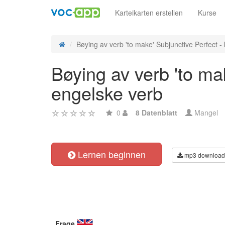
Karteikarten erstellen
Kurse
Bøying av verb 'to make' Subjunctive Perfect - 
Bøying av verb 'to ma
engelske verb
0
8 Datenblatt
Mangel
Lernen beginnen
mp3 download
Frage