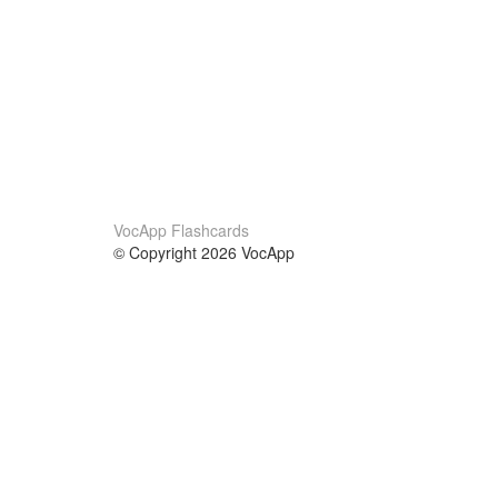
VocApp Flashcards
© Copyright 2026 VocApp
02-798 Mielczarskiego 8/58
Warsaw, Poland (EU)