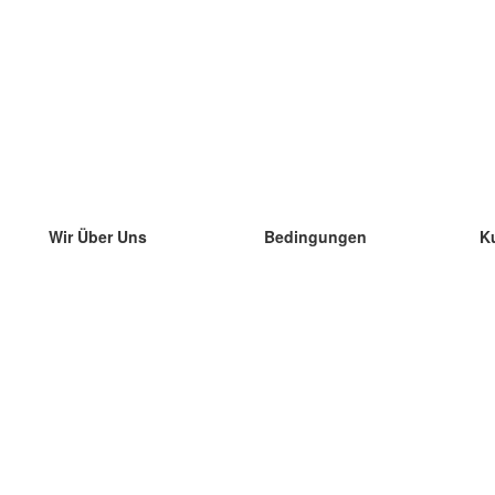
Wir Über Uns
Bedingungen
K
unser Team
100% Garantie
di
Blog
Datenschutzrichtlinie
di
Vorschriften
di
In Kontakt Treten
BIPR
di
kontaktieren
di
Mehr
di
Hilfe
neue Download
Häufig gestellte Fragen
einige Blogs
Katalog