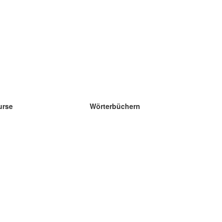
urse
Wörterbüchern
e Wissenschaft Englisch
e Wissenschaft Spanisch
e Wissenschaft Französisch
e Wissenschaft Russisch
e Wissenschaft Norwegisch
e Wissenschaft Schwedisch