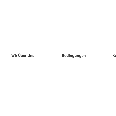
Wir Über Uns
Bedingungen
K
unser Team
100% Garantie
di
Blog
Datenschutzrichtlinie
di
Vorschriften
di
In Kontakt Treten
BIPR
di
kontaktieren
di
Mehr
di
Hilfe
neue Download
Häufig gestellte Fragen
einige Blogs
Katalog