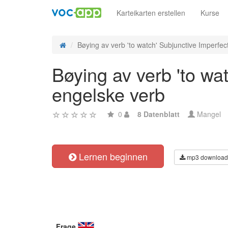
Karteikarten erstellen
Kurse
Bøying av verb 'to watch' Subjunctive Imperfect 
Bøying av verb 'to wa
engelske verb
0
8 Datenblatt
Mangel
Lernen beginnen
mp3 download
Frage