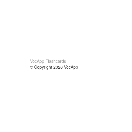
VocApp Flashcards
© Copyright 2026 VocApp
02-798 Mielczarskiego 8/58
Warsaw, Poland (EU)