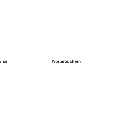
urse
Wörterbüchern
e Wissenschaft Englisch
e Wissenschaft Spanisch
e Wissenschaft Französisch
e Wissenschaft Russisch
e Wissenschaft Norwegisch
e Wissenschaft Schwedisch