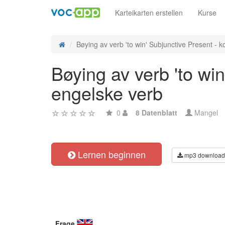
Karteikarten erstellen
Kurse
Bøying av verb 'to win' Subjunctive Present - ko
Bøying av verb 'to wi
engelske verb
0
8 Datenblatt
Mangel
Lernen beginnen
mp3 download
Frage