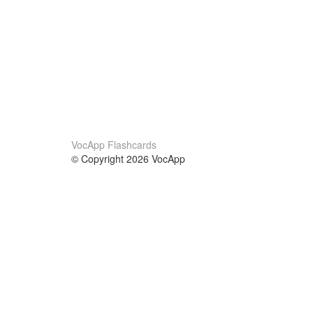
VocApp Flashcards
© Copyright 2026 VocApp
02-798 Mielczarskiego 8/58
Warsaw, Poland (EU)