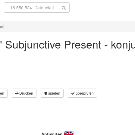
nj...
n' Subjunctive Present - konj
en
Drucken
spielen
überprüfen
Antworten