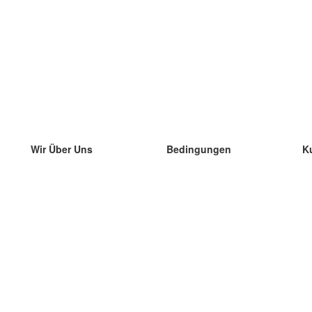
Wir Über Uns
Bedingungen
K
unser Team
100% Garantie
di
Blog
Datenschutzrichtlinie
di
Vorschriften
di
In Kontakt Treten
BIPR
di
kontaktieren
di
Mehr
di
Hilfe
neue Download
Häufig gestellte Fragen
einige Blogs
Katalog