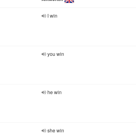
I win
you win
he win
she win