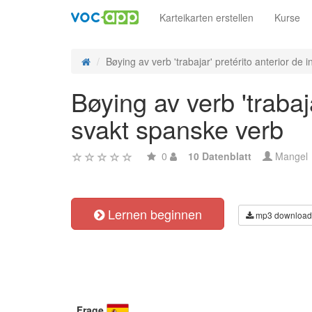
Karteikarten erstellen
Kurse
Bøying av verb 'trabajar' pretérito anterior de in
Bøying av verb 'trabaj
svakt spanske verb
0
10 Datenblatt
Mangel
Lernen beginnen
mp3 download
Frage