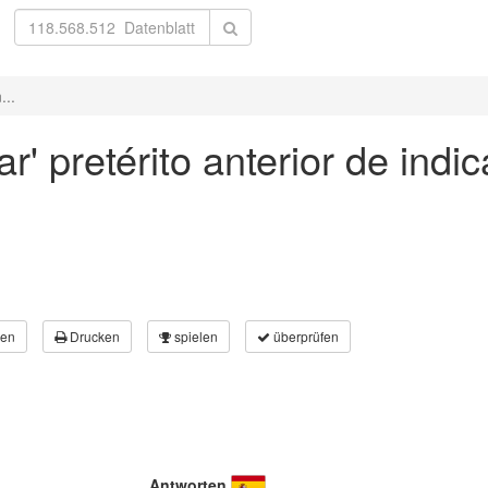
...
ar' pretérito anterior de indi
en
Drucken
spielen
überprüfen
Antworten