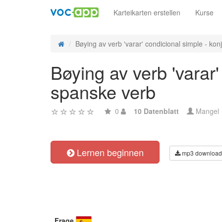
Karteikarten erstellen
Kurse
Bøying av verb 'varar' condicional simple - konj
Bøying av verb 'varar
spanske verb
0
10 Datenblatt
Mangel
Lernen beginnen
mp3 download
Frage