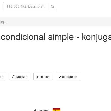
ug...
' condicional simple - konjug
en
Drucken
spielen
überprüfen
Antworten