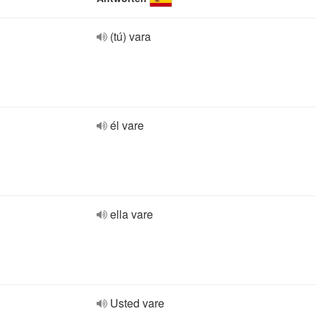
(tú) vara
él vare
ella vare
Usted vare