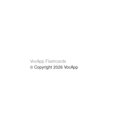
VocApp Flashcards
© Copyright 2026 VocApp
02-798 Mielczarskiego 8/58
Warsaw, Poland (EU)