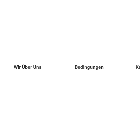
Wir Über Uns
Bedingungen
K
unser Team
100% Garantie
di
Blog
Datenschutzrichtlinie
di
Vorschriften
di
In Kontakt Treten
BIPR
di
kontaktieren
di
Mehr
di
Hilfe
neue Download
Häufig gestellte Fragen
einige Blogs
Katalog