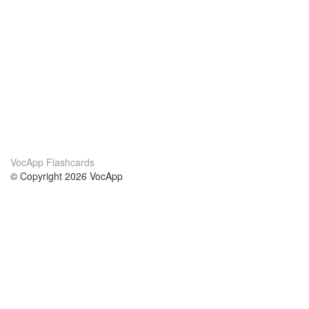
VocApp Flashcards
© Copyright 2026 VocApp
02-798 Mielczarskiego 8/58
Warsaw, Poland (EU)