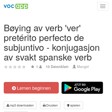
Toggl
navig
Bøying av verb 'ver'
pretérito perfecto de
subjuntivo - konjugasjon
av svakt spanske verb
0
10 Datenblatt
Mangel
Lernen beginnen
mp3 downloaden
Drucken
spielen