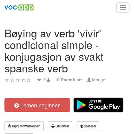
Toggl
navig
Bøying av verb 'vivir'
condicional simple -
konjugasjon av svakt
spanske verb
0
10 Datenblatt
Mangel
Lernen beginnen
mp3 downloaden
Drucken
spielen