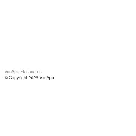
VocApp Flashcards
© Copyright 2026 VocApp
02-798 Mielczarskiego 8/58
Warsaw, Poland (EU)