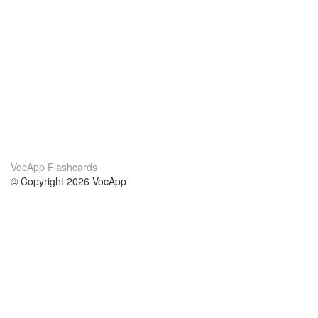
VocApp Flashcards
© Copyright 2026 VocApp
02-798 Mielczarskiego 8/58
Warsaw, Poland (EU)