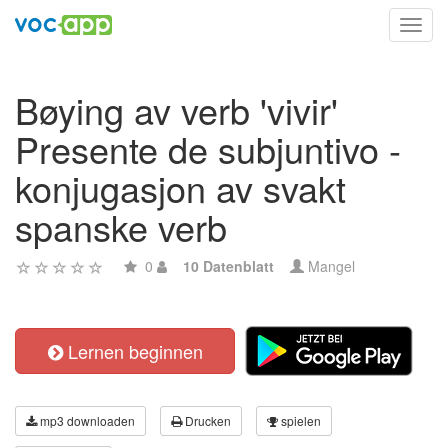
Toggl
navig
Bøying av verb 'vivir'
Presente de subjuntivo -
konjugasjon av svakt
spanske verb
0
10 Datenblatt
Mangel
Lernen beginnen
mp3 downloaden
Drucken
spielen