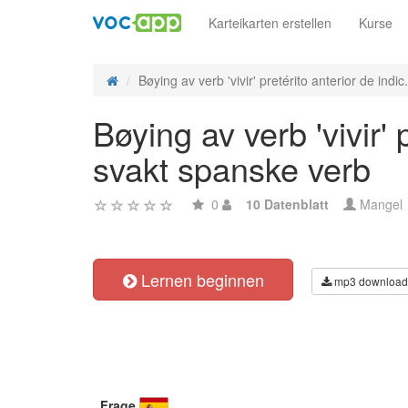
Karteikarten erstellen
Kurse
Bøying av verb 'vivir' pretérito anterior de indic.
Bøying av verb 'vivir' 
svakt spanske verb
0
10 Datenblatt
Mangel
Lernen beginnen
mp3 download
Frage