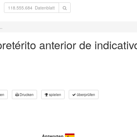
..
pretérito anterior de indicati
en
Drucken
spielen
überprüfen
Antworten