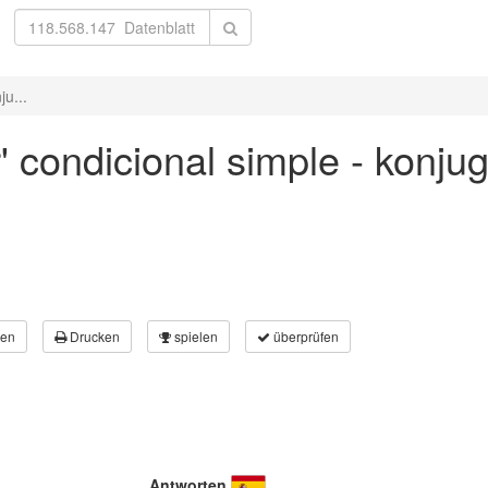
ju...
' condicional simple - konju
en
Drucken
spielen
überprüfen
Antworten