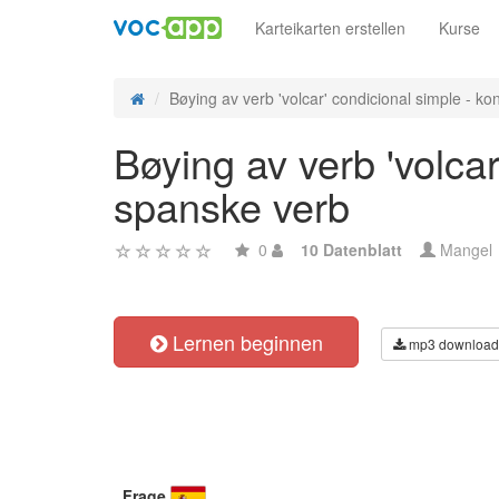
Karteikarten erstellen
Kurse
Bøying av verb 'volcar' condicional simple - kon
Bøying av verb 'volcar
spanske verb
0
10 Datenblatt
Mangel
Lernen beginnen
mp3 download
Frage