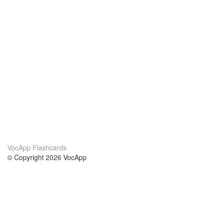
VocApp Flashcards
© Copyright 2026 VocApp
02-798 Mielczarskiego 8/58
Warsaw, Poland (EU)