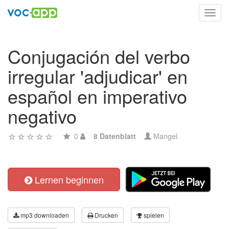
Toggl
navig
Conjugación del verbo
irregular 'adjudicar' en
español en imperativo
negativo
0
8 Datenblatt
Mangel
Lernen beginnen
mp3 downloaden
Drucken
spielen