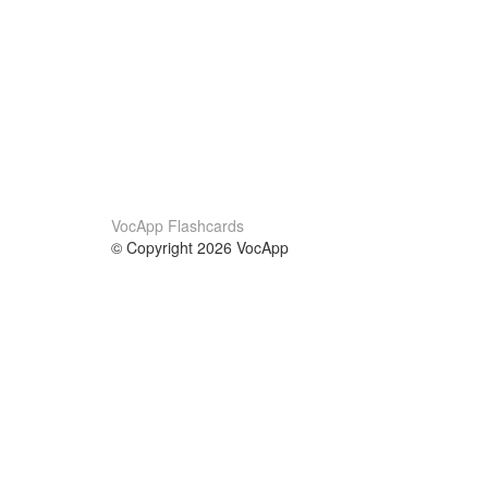
VocApp Flashcards
© Copyright 2026 VocApp
02-798 Mielczarskiego 8/58
Warsaw, Poland (EU)