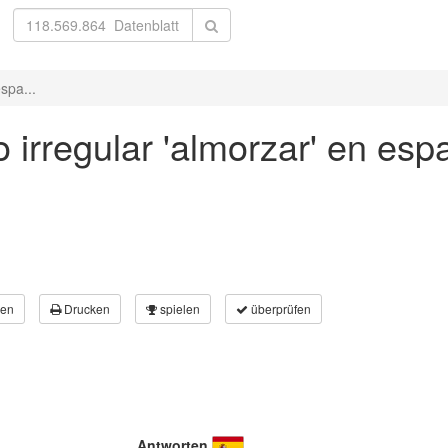
spa...
 irregular 'almorzar' en esp
en
Drucken
spielen
überprüfen
Antworten