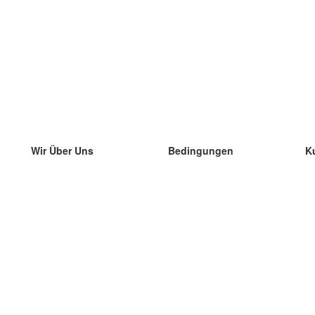
Wir Über Uns
Bedingungen
K
unser Team
100% Garantie
di
Blog
Datenschutzrichtlinie
di
Vorschriften
di
In Kontakt Treten
BIPR
di
kontaktieren
di
Mehr
di
Hilfe
neue Download
Häufig gestellte Fragen
einige Blogs
Katalog