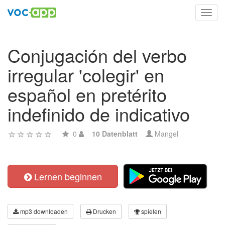
Toggl
navig
Conjugación del verbo
irregular 'colegir' en
español en pretérito
indefinido de indicativo
0
10 Datenblatt
Mangel
Lernen beginnen
mp3 downloaden
Drucken
spielen