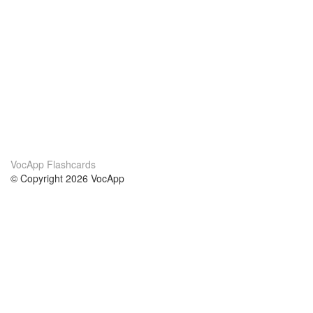
VocApp Flashcards
© Copyright 2026 VocApp
02-798 Mielczarskiego 8/58
Warsaw, Poland (EU)