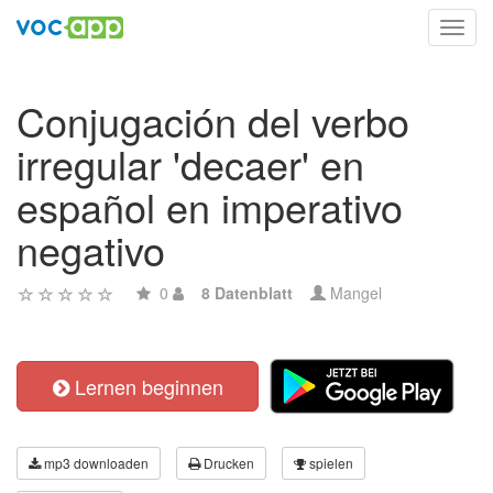
Toggl
navig
Conjugación del verbo
irregular 'decaer' en
español en imperativo
negativo
0
8 Datenblatt
Mangel
Lernen beginnen
mp3 downloaden
Drucken
spielen