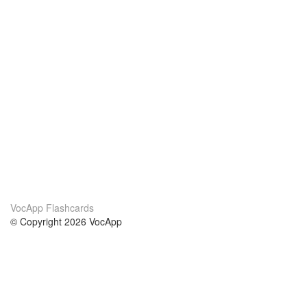
VocApp Flashcards
© Copyright 2026 VocApp
02-798 Mielczarskiego 8/58
Warsaw, Poland (EU)