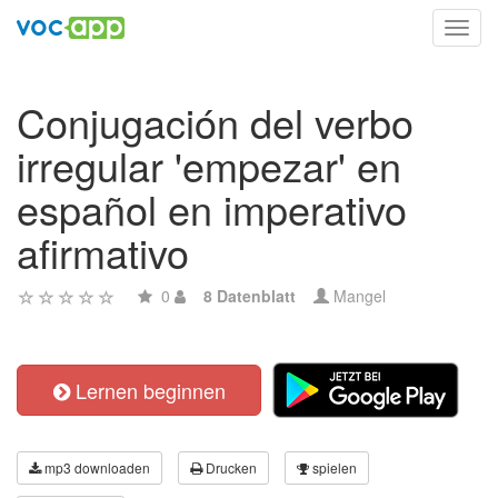
Toggl
navig
Conjugación del verbo
irregular 'empezar' en
español en imperativo
afirmativo
0
8 Datenblatt
Mangel
Lernen beginnen
mp3 downloaden
Drucken
spielen