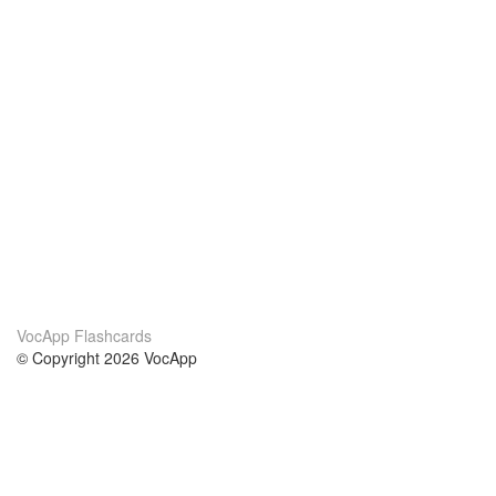
VocApp Flashcards
© Copyright 2026 VocApp
02-798 Mielczarskiego 8/58
Warsaw, Poland (EU)