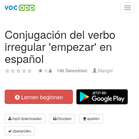
Toggl
navig
Conjugación del verbo
irregular 'empezar' en
español
0
196 Datenblatt
Mangel
Lernen beginnen
mp3 downloaden
Drucken
spielen
überprüfen