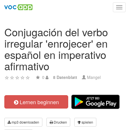
Toggl
navig
Conjugación del verbo
irregular 'enrojecer' en
español en imperativo
afirmativo
0
8 Datenblatt
Mangel
Lernen beginnen
mp3 downloaden
Drucken
spielen