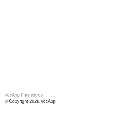
VocApp Flashcards
© Copyright 2026 VocApp
02-798 Mielczarskiego 8/58
Warsaw, Poland (EU)