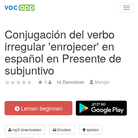
Toggl
navig
Conjugación del verbo
irregular 'enrojecer' en
español en Presente de
subjuntivo
0
10 Datenblatt
Mangel
Lernen beginnen
mp3 downloaden
Drucken
spielen