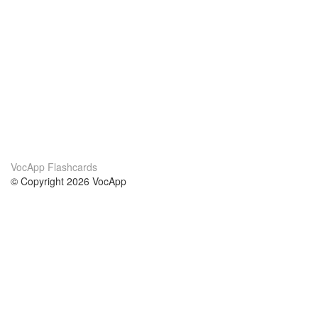
VocApp Flashcards
© Copyright 2026 VocApp
02-798 Mielczarskiego 8/58
Warsaw, Poland (EU)