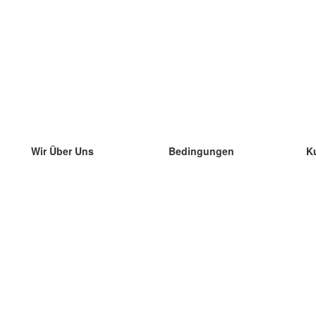
Wir Über Uns
Bedingungen
K
unser Team
100% Garantie
di
Blog
Datenschutzrichtlinie
di
Vorschriften
di
In Kontakt Treten
BIPR
di
kontaktieren
di
Mehr
di
Hilfe
neue Download
Häufig gestellte Fragen
einige Blogs
Katalog