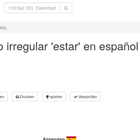
ñol...
 irregular 'estar' en español
en
Drucken
spielen
überprüfen
Antworten