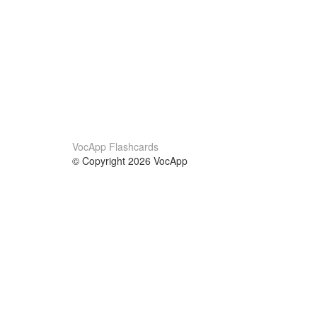
VocApp Flashcards
© Copyright 2026 VocApp
02-798 Mielczarskiego 8/58
Warsaw, Poland (EU)