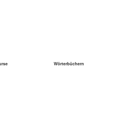
urse
Wörterbüchern
e Wissenschaft Englisch
e Wissenschaft Spanisch
e Wissenschaft Französisch
e Wissenschaft Russisch
e Wissenschaft Norwegisch
e Wissenschaft Schwedisch