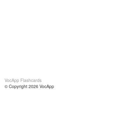
VocApp Flashcards
© Copyright 2026 VocApp
02-798 Mielczarskiego 8/58
Warsaw, Poland (EU)