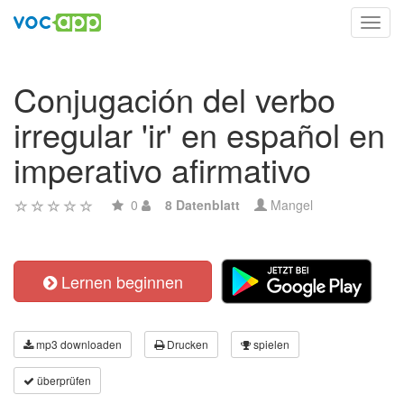
Toggl
navig
Conjugación del verbo
irregular 'ir' en español en
imperativo afirmativo
0
8 Datenblatt
Mangel
Lernen beginnen
mp3 downloaden
Drucken
spielen
überprüfen