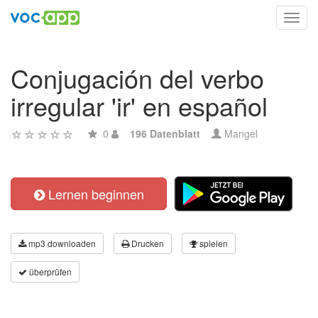
Toggl
navig
Conjugación del verbo
irregular 'ir' en español
0
196 Datenblatt
Mangel
Lernen beginnen
mp3 downloaden
Drucken
spielen
überprüfen