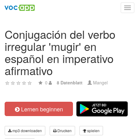
Toggl
navig
Conjugación del verbo
irregular 'mugir' en
español en imperativo
afirmativo
0
8 Datenblatt
Mangel
Lernen beginnen
mp3 downloaden
Drucken
spielen