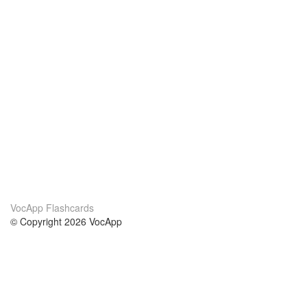
VocApp Flashcards
© Copyright 2026 VocApp
02-798 Mielczarskiego 8/58
Warsaw, Poland (EU)