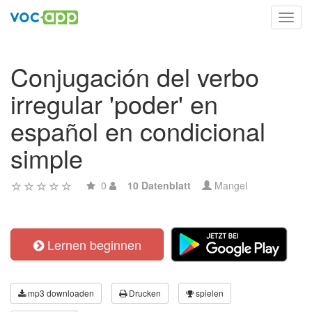
Toggl
navig
Conjugación del verbo
irregular 'poder' en
español en condicional
simple
0
10 Datenblatt
Mangel
Lernen beginnen
mp3 downloaden
Drucken
spielen