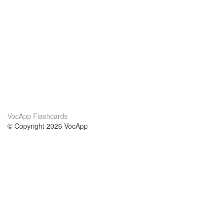
VocApp Flashcards
© Copyright 2026 VocApp
02-798 Mielczarskiego 8/58
Warsaw, Poland (EU)