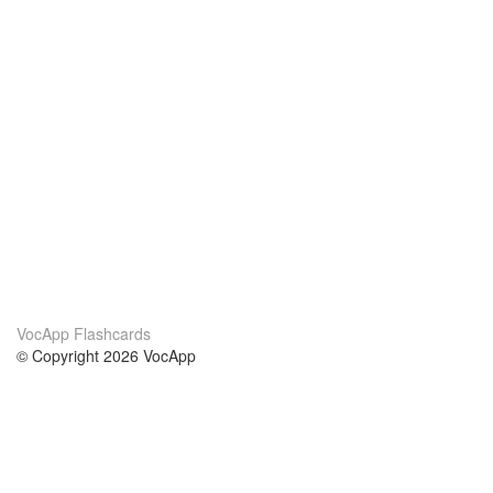
VocApp Flashcards
© Copyright 2026 VocApp
02-798 Mielczarskiego 8/58
Warsaw, Poland (EU)