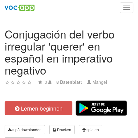
Toggl
navig
Conjugación del verbo
irregular 'querer' en
español en imperativo
negativo
0
8 Datenblatt
Mangel
Lernen beginnen
mp3 downloaden
Drucken
spielen