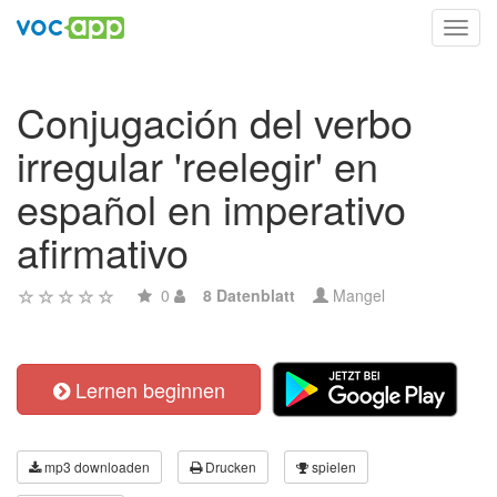
Toggl
navig
Conjugación del verbo
irregular 'reelegir' en
español en imperativo
afirmativo
0
8 Datenblatt
Mangel
Lernen beginnen
mp3 downloaden
Drucken
spielen