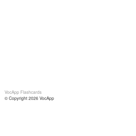
VocApp Flashcards
© Copyright 2026 VocApp
02-798 Mielczarskiego 8/58
Warsaw, Poland (EU)