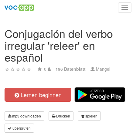
Toggl
navig
Conjugación del verbo
irregular 'releer' en
español
0
196 Datenblatt
Mangel
Lernen beginnen
mp3 downloaden
Drucken
spielen
überprüfen