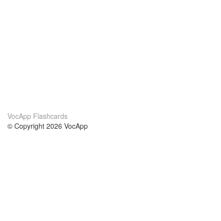
VocApp Flashcards
© Copyright 2026 VocApp
02-798 Mielczarskiego 8/58
Warsaw, Poland (EU)