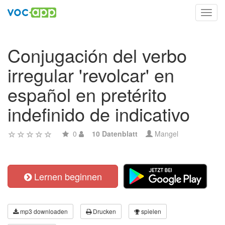
Toggl
navig
Conjugación del verbo
irregular 'revolcar' en
español en pretérito
indefinido de indicativo
0
10 Datenblatt
Mangel
Lernen beginnen
mp3 downloaden
Drucken
spielen