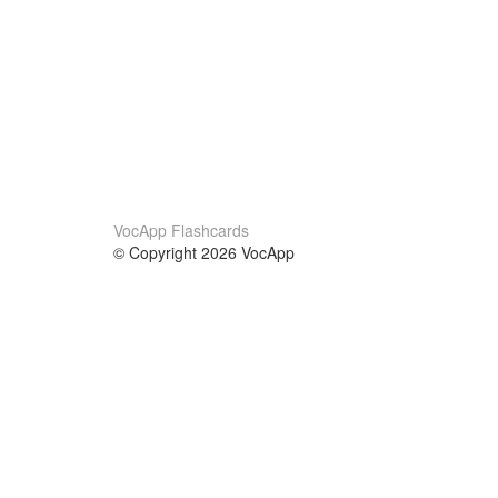
VocApp Flashcards
© Copyright 2026 VocApp
02-798 Mielczarskiego 8/58
Warsaw, Poland (EU)