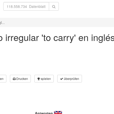
l...
irregular 'to carry' en inglé
en
Drucken
spielen
überprüfen
Antworten