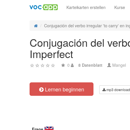
Karteikarten erstellen
Kurse
Conjugación del verbo irregular 'to carry' en ing
Conjugación del verbo 
Imperfect
0
8 Datenblatt
Mangel
Lernen beginnen
mp3 download
Frage