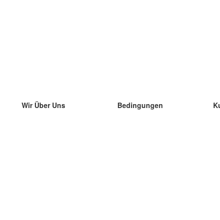
Wir Über Uns
Bedingungen
K
unser Team
100% Garantie
di
Blog
Datenschutzrichtlinie
di
Vorschriften
di
In Kontakt Treten
BIPR
di
kontaktieren
di
Mehr
di
Hilfe
neue Download
Häufig gestellte Fragen
einige Blogs
Katalog