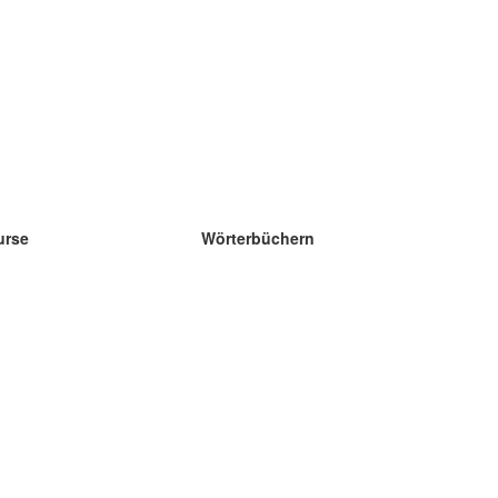
urse
Wörterbüchern
e Wissenschaft Englisch
e Wissenschaft Spanisch
e Wissenschaft Französisch
e Wissenschaft Russisch
e Wissenschaft Norwegisch
e Wissenschaft Schwedisch