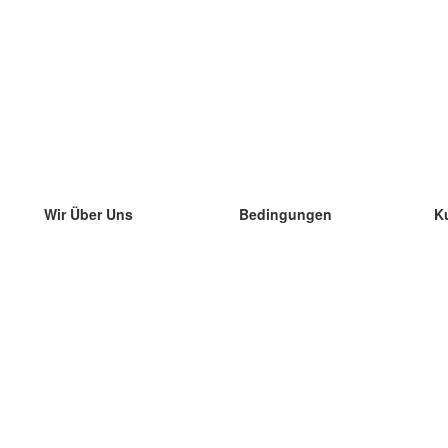
Wir Über Uns
Bedingungen
K
unser Team
100% Garantie
di
Blog
Datenschutzrichtlinie
di
Vorschriften
di
In Kontakt Treten
BIPR
di
kontaktieren
di
Mehr
di
Hilfe
neue Download
Häufig gestellte Fragen
einige Blogs
Katalog