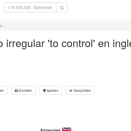
n...
irregular 'to control' en ing
en
Drucken
spielen
überprüfen
Antworten