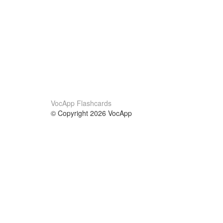
VocApp Flashcards
© Copyright 2026 VocApp
02-798 Mielczarskiego 8/58
Warsaw, Poland (EU)