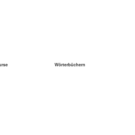
urse
Wörterbüchern
e Wissenschaft Englisch
e Wissenschaft Spanisch
e Wissenschaft Französisch
e Wissenschaft Russisch
e Wissenschaft Norwegisch
e Wissenschaft Schwedisch