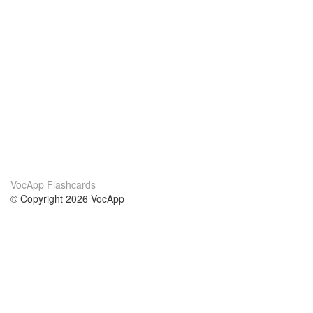
VocApp Flashcards
© Copyright 2026 VocApp
02-798 Mielczarskiego 8/58
Warsaw, Poland (EU)