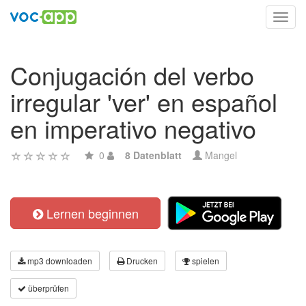
Toggl
navig
Conjugación del verbo
irregular 'ver' en español
en imperativo negativo
0
8 Datenblatt
Mangel
Lernen beginnen
mp3 downloaden
Drucken
spielen
überprüfen