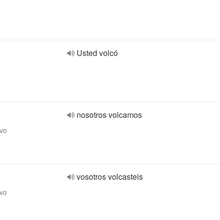
Usted volcó
nosotros volcamos
ivo
vosotros volcasteis
ivo