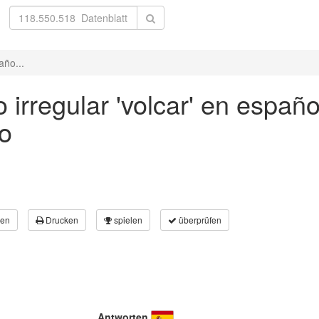
año...
irregular 'volcar' en español
vo
en
Drucken
spielen
überprüfen
Antworten