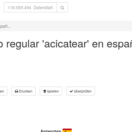
spañ...
 regular 'acicatear' en españ
en
Drucken
spielen
überprüfen
Antworten