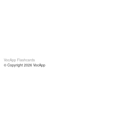
VocApp Flashcards
© Copyright 2026 VocApp
02-798 Mielczarskiego 8/58
Warsaw, Poland (EU)