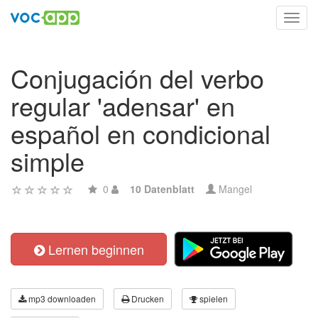
Toggl
navig
Conjugación del verbo
regular 'adensar' en
español en condicional
simple
0
10 Datenblatt
Mangel
Lernen beginnen
mp3 downloaden
Drucken
spielen