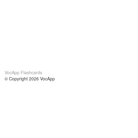
VocApp Flashcards
© Copyright 2026 VocApp
02-798 Mielczarskiego 8/58
Warsaw, Poland (EU)