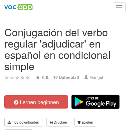
Toggl
navig
Conjugación del verbo
regular 'adjudicar' en
español en condicional
simple
0
10 Datenblatt
Mangel
Lernen beginnen
mp3 downloaden
Drucken
spielen