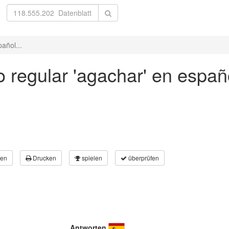
añol...
 regular 'agachar' en españo
en
Drucken
spielen
überprüfen
Antworten