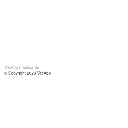
VocApp Flashcards
© Copyright 2026 VocApp
02-798 Mielczarskiego 8/58
Warsaw, Poland (EU)