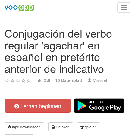
Toggl
navig
Conjugación del verbo
regular 'agachar' en
español en pretérito
anterior de indicativo
0
10 Datenblatt
Mangel
Lernen beginnen
mp3 downloaden
Drucken
spielen