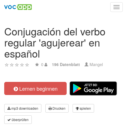
Toggl
navig
Conjugación del verbo
regular 'agujerear' en
español
0
196 Datenblatt
Mangel
Lernen beginnen
mp3 downloaden
Drucken
spielen
überprüfen