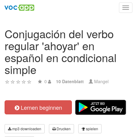
Toggl
navig
Conjugación del verbo
regular 'ahoyar' en
español en condicional
simple
0
10 Datenblatt
Mangel
Lernen beginnen
mp3 downloaden
Drucken
spielen