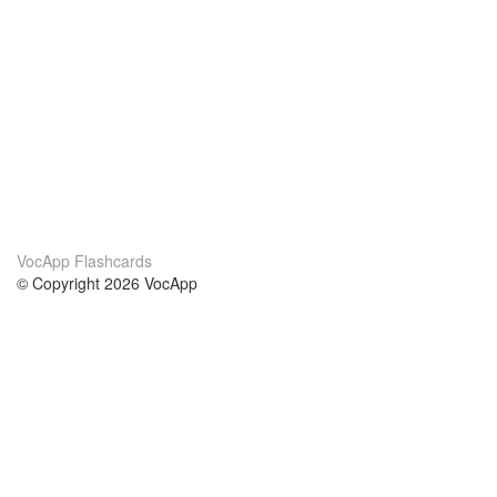
VocApp Flashcards
© Copyright 2026 VocApp
02-798 Mielczarskiego 8/58
Warsaw, Poland (EU)