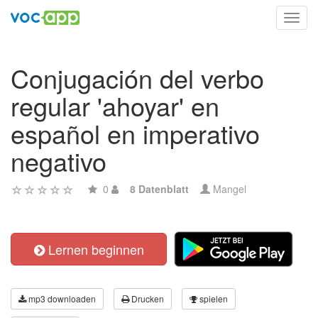
Toggl
navig
Conjugación del verbo
regular 'ahoyar' en
español en imperativo
negativo
0
8 Datenblatt
Mangel
Lernen beginnen
mp3 downloaden
Drucken
spielen