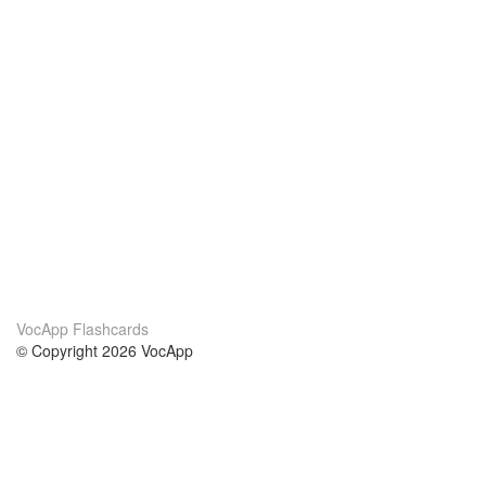
VocApp Flashcards
© Copyright 2026 VocApp
02-798 Mielczarskiego 8/58
Warsaw, Poland (EU)