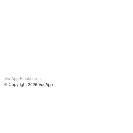
VocApp Flashcards
© Copyright 2026 VocApp
02-798 Mielczarskiego 8/58
Warsaw, Poland (EU)