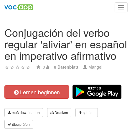
Toggl
navig
Conjugación del verbo
regular 'aliviar' en español
en imperativo afirmativo
0
8 Datenblatt
Mangel
Lernen beginnen
mp3 downloaden
Drucken
spielen
überprüfen