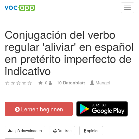
Toggl
navig
Conjugación del verbo
regular 'aliviar' en español
en pretérito imperfecto de
indicativo
0
10 Datenblatt
Mangel
Lernen beginnen
mp3 downloaden
Drucken
spielen